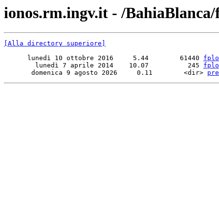
ionos.rm.ingv.it - /BahiaBlanca/
[Alla directory superiore]
      lunedì 10 ottobre 2016     5.44        61440 
fplo
        lunedì 7 aprile 2014    10.07          245 
fplo
       domenica 9 agosto 2026     0.11        <dir> 
pre