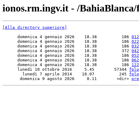
ionos.rm.ingv.it - /BahiaBlanca/
[Alla directory superiore]
      domenica 4 gennaio 2026    18.38          186 
012
      domenica 4 gennaio 2026    18.38          186 
022
      domenica 4 gennaio 2026    18.38          186 
032
      domenica 4 gennaio 2026    18.38          372 
042
      domenica 4 gennaio 2026    18.38          186 
052
      domenica 4 gennaio 2026    18.38          186 
062
      domenica 4 gennaio 2026    18.38          186 
122
      lunedì 10 ottobre 2016     5.45        57344 
fplo
        lunedì 7 aprile 2014    10.07          245 
fplo
       domenica 9 agosto 2026     0.11        <dir> 
pre