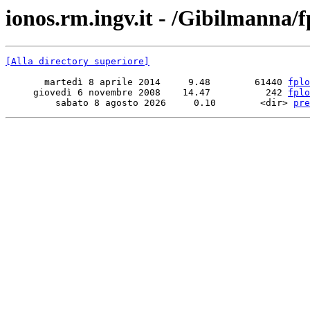
ionos.rm.ingv.it - /Gibilmanna/f
[Alla directory superiore]
       martedì 8 aprile 2014     9.48        61440 
fplo
     giovedì 6 novembre 2008    14.47          242 
fplo
         sabato 8 agosto 2026     0.10        <dir> 
pre