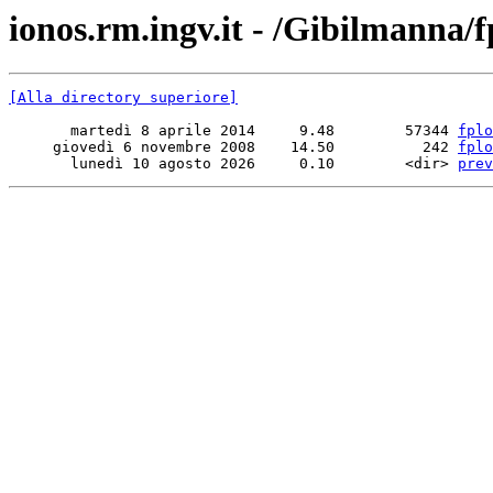
ionos.rm.ingv.it - /Gibilmanna/f
[Alla directory superiore]
       martedì 8 aprile 2014     9.48        57344 
fplo
     giovedì 6 novembre 2008    14.50          242 
fplo
       lunedì 10 agosto 2026     0.10        <dir> 
prev