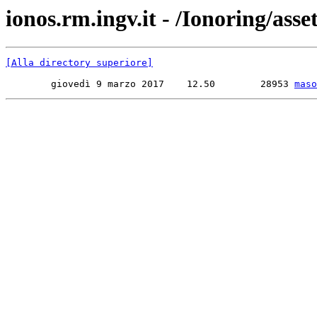
ionos.rm.ingv.it - /Ionoring/ass
[Alla directory superiore]
        giovedì 9 marzo 2017    12.50        28953 
maso