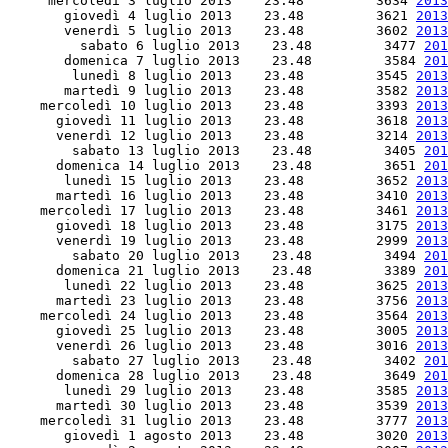
     mercoledì 3 luglio 2013    23.48         3634 
2013
       giovedì 4 luglio 2013    23.48         3621 
2013
       venerdì 5 luglio 2013    23.48         3602 
2013
         sabato 6 luglio 2013    23.48         3477 
201
       domenica 7 luglio 2013    23.48         3584 
201
        lunedì 8 luglio 2013    23.48         3545 
2013
       martedì 9 luglio 2013    23.48         3582 
2013
    mercoledì 10 luglio 2013    23.48         3393 
2013
      giovedì 11 luglio 2013    23.48         3618 
2013
      venerdì 12 luglio 2013    23.48         3214 
2013
        sabato 13 luglio 2013    23.48         3405 
201
      domenica 14 luglio 2013    23.48         3651 
201
       lunedì 15 luglio 2013    23.48         3652 
2013
      martedì 16 luglio 2013    23.48         3410 
2013
    mercoledì 17 luglio 2013    23.48         3461 
2013
      giovedì 18 luglio 2013    23.48         3175 
2013
      venerdì 19 luglio 2013    23.48         2999 
2013
        sabato 20 luglio 2013    23.48         3494 
201
      domenica 21 luglio 2013    23.48         3389 
201
       lunedì 22 luglio 2013    23.48         3625 
2013
      martedì 23 luglio 2013    23.48         3756 
2013
    mercoledì 24 luglio 2013    23.48         3564 
2013
      giovedì 25 luglio 2013    23.48         3005 
2013
      venerdì 26 luglio 2013    23.48         3016 
2013
        sabato 27 luglio 2013    23.48         3402 
201
      domenica 28 luglio 2013    23.48         3649 
201
       lunedì 29 luglio 2013    23.48         3585 
2013
      martedì 30 luglio 2013    23.48         3539 
2013
    mercoledì 31 luglio 2013    23.48         3777 
2013
       giovedì 1 agosto 2013    23.48         3020 
2013