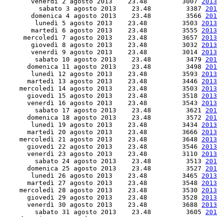
       venerdì 2 agosto 2013    23.48         3007 
2013
         sabato 3 agosto 2013    23.48         3387 
201
       domenica 4 agosto 2013    23.48         3566 
201
        lunedì 5 agosto 2013    23.48         3503 
2013
       martedì 6 agosto 2013    23.48         3555 
2013
     mercoledì 7 agosto 2013    23.48         3657 
2013
       giovedì 8 agosto 2013    23.48         3032 
2013
       venerdì 9 agosto 2013    23.48         3014 
2013
        sabato 10 agosto 2013    23.48         3479 
201
      domenica 11 agosto 2013    23.48         3498 
201
       lunedì 12 agosto 2013    23.48         3593 
2013
      martedì 13 agosto 2013    23.48         3446 
2013
    mercoledì 14 agosto 2013    23.48         3503 
2013
      giovedì 15 agosto 2013    23.48         3518 
2013
      venerdì 16 agosto 2013    23.48         3543 
2013
        sabato 17 agosto 2013    23.48         3621 
201
      domenica 18 agosto 2013    23.48         3572 
201
       lunedì 19 agosto 2013    23.48         3434 
2013
      martedì 20 agosto 2013    23.48         3666 
2013
    mercoledì 21 agosto 2013    23.48         3648 
2013
      giovedì 22 agosto 2013    23.48         3546 
2013
      venerdì 23 agosto 2013    23.48         3110 
2013
        sabato 24 agosto 2013    23.48         3513 
201
      domenica 25 agosto 2013    23.48         3527 
201
       lunedì 26 agosto 2013    23.48         3465 
2013
      martedì 27 agosto 2013    23.48         3548 
2013
    mercoledì 28 agosto 2013    23.48         3530 
2013
      giovedì 29 agosto 2013    23.48         3528 
2013
      venerdì 30 agosto 2013    23.48         3688 
2013
        sabato 31 agosto 2013    23.48         3605 
201