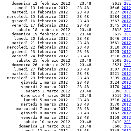
    domenica 12 febbraio 2012    23.48         3613 
201
     lunedì 13 febbraio 2012    23.48         3646 
2012
    martedì 14 febbraio 2012    23.48         3527 
2012
  mercoledì 15 febbraio 2012    23.48         3584 
2012
    giovedì 16 febbraio 2012    23.48         3567 
2012
    venerdì 17 febbraio 2012    23.48         3545 
2012
      sabato 18 febbraio 2012    23.48         3618 
201
    domenica 19 febbraio 2012    23.48         3619 
201
     lunedì 20 febbraio 2012    23.48         3646 
2012
    martedì 21 febbraio 2012    23.48         3661 
2012
  mercoledì 22 febbraio 2012    23.48         3510 
2012
    giovedì 23 febbraio 2012    23.48         3525 
2012
    venerdì 24 febbraio 2012    23.48         3518 
2012
      sabato 25 febbraio 2012    23.48         3509 
201
    domenica 26 febbraio 2012    23.48         3521 
201
     lunedì 27 febbraio 2012    23.48         3507 
2012
    martedì 28 febbraio 2012    23.48         3521 
2012
  mercoledì 29 febbraio 2012    23.48         3395 
2012
        giovedì 1 marzo 2012    23.48         3524 
2012
        venerdì 2 marzo 2012    23.48         3170 
2012
          sabato 3 marzo 2012    23.48         3390 
201
        domenica 4 marzo 2012    23.48         3519 
201
         lunedì 5 marzo 2012    23.48         3516 
2012
        martedì 6 marzo 2012    23.48         3570 
2012
      mercoledì 7 marzo 2012    23.48         3506 
2012
        giovedì 8 marzo 2012    23.48         3167 
2012
        venerdì 9 marzo 2012    23.48         3158 
2012
         sabato 10 marzo 2012    23.48         3410 
201
       domenica 11 marzo 2012    23.48         3600 
201
        lunedì 12 marzo 2012    23.48         3748 
2012