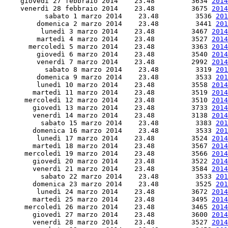
    giovedì 27 febbraio 2014    23.48         3634 
2014
    venerdì 28 febbraio 2014    23.48         3675 
2014
          sabato 1 marzo 2014    23.48         3536 
201
        domenica 2 marzo 2014    23.48         3441 
201
         lunedì 3 marzo 2014    23.48         3467 
2014
        martedì 4 marzo 2014    23.48         3527 
2014
      mercoledì 5 marzo 2014    23.48         3363 
2014
        giovedì 6 marzo 2014    23.48         3540 
2014
        venerdì 7 marzo 2014    23.48         2992 
2014
          sabato 8 marzo 2014    23.48         3319 
201
        domenica 9 marzo 2014    23.48         3533 
201
        lunedì 10 marzo 2014    23.48         3558 
2014
       martedì 11 marzo 2014    23.48         3519 
2014
     mercoledì 12 marzo 2014    23.48         3510 
2014
       giovedì 13 marzo 2014    23.48         3733 
2014
       venerdì 14 marzo 2014    23.48         3138 
2014
         sabato 15 marzo 2014    23.48         3383 
201
       domenica 16 marzo 2014    23.48         3533 
201
        lunedì 17 marzo 2014    23.48         3524 
2014
       martedì 18 marzo 2014    23.48         3567 
2014
     mercoledì 19 marzo 2014    23.48         3566 
2014
       giovedì 20 marzo 2014    23.48         3522 
2014
       venerdì 21 marzo 2014    23.48         3584 
2014
         sabato 22 marzo 2014    23.48         3533 
201
       domenica 23 marzo 2014    23.48         3525 
201
        lunedì 24 marzo 2014    23.48         3672 
2014
       martedì 25 marzo 2014    23.48         3495 
2014
     mercoledì 26 marzo 2014    23.48         3465 
2014
       giovedì 27 marzo 2014    23.48         3600 
2014
       venerdì 28 marzo 2014    23.48         3527 
2014