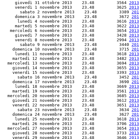
     giovedì 31 ottobre 2013    23.48         3564 
2013
     venerdì 1 novembre 2013    23.48         3625 
2013
       sabato 2 novembre 2013    23.48         3389 
201
     domenica 3 novembre 2013    23.48         3672 
201
      lunedì 4 novembre 2013    23.48         3616 
2013
     martedì 5 novembre 2013    23.48         3622 
2013
   mercoledì 6 novembre 2013    23.48         3654 
2013
     giovedì 7 novembre 2013    23.48         3428 
2013
     venerdì 8 novembre 2013    23.48         2994 
2013
       sabato 9 novembre 2013    23.48         3440 
201
    domenica 10 novembre 2013    23.48         3715 
201
     lunedì 11 novembre 2013    23.48         3618 
2013
    martedì 12 novembre 2013    23.48         3482 
2013
  mercoledì 13 novembre 2013    23.48         3694 
2013
    giovedì 14 novembre 2013    23.48         3655 
2013
    venerdì 15 novembre 2013    23.48         3393 
2013
      sabato 16 novembre 2013    23.48         3452 
201
    domenica 17 novembre 2013    23.48         3690 
201
     lunedì 18 novembre 2013    23.48         3669 
2013
    martedì 19 novembre 2013    23.48         3561 
2013
  mercoledì 20 novembre 2013    23.48         3685 
2013
    giovedì 21 novembre 2013    23.48         3612 
2013
    venerdì 22 novembre 2013    23.48         3651 
2013
      sabato 23 novembre 2013    23.48         3634 
201
    domenica 24 novembre 2013    23.48         3627 
201
     lunedì 25 novembre 2013    23.48         3618 
2013
    martedì 26 novembre 2013    23.48         3706 
2013
  mercoledì 27 novembre 2013    23.48         3654 
2013
    giovedì 28 novembre 2013    23.48         3733 
2013
    venerdì 29 novembre 2013    23.48         3646 
2013