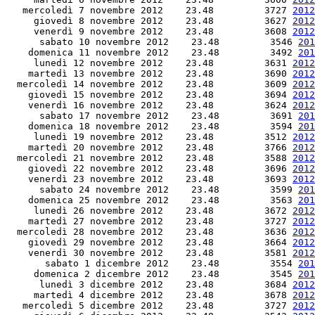
   mercoledì 7 novembre 2012    23.48         3727 
2012
     giovedì 8 novembre 2012    23.48         3627 
2012
     venerdì 9 novembre 2012    23.48         3608 
2012
      sabato 10 novembre 2012    23.48         3546 
201
    domenica 11 novembre 2012    23.48         3492 
201
     lunedì 12 novembre 2012    23.48         3631 
2012
    martedì 13 novembre 2012    23.48         3690 
2012
  mercoledì 14 novembre 2012    23.48         3609 
2012
    giovedì 15 novembre 2012    23.48         3694 
2012
    venerdì 16 novembre 2012    23.48         3624 
2012
      sabato 17 novembre 2012    23.48         3691 
201
    domenica 18 novembre 2012    23.48         3594 
201
     lunedì 19 novembre 2012    23.48         3512 
2012
    martedì 20 novembre 2012    23.48         3766 
2012
  mercoledì 21 novembre 2012    23.48         3588 
2012
    giovedì 22 novembre 2012    23.48         3696 
2012
    venerdì 23 novembre 2012    23.48         3693 
2012
      sabato 24 novembre 2012    23.48         3599 
201
    domenica 25 novembre 2012    23.48         3563 
201
     lunedì 26 novembre 2012    23.48         3672 
2012
    martedì 27 novembre 2012    23.48         3727 
2012
  mercoledì 28 novembre 2012    23.48         3636 
2012
    giovedì 29 novembre 2012    23.48         3664 
2012
    venerdì 30 novembre 2012    23.48         3581 
2012
       sabato 1 dicembre 2012    23.48         3554 
201
     domenica 2 dicembre 2012    23.48         3545 
201
      lunedì 3 dicembre 2012    23.48         3684 
2012
     martedì 4 dicembre 2012    23.48         3678 
2012
   mercoledì 5 dicembre 2012    23.48         3727 
2012