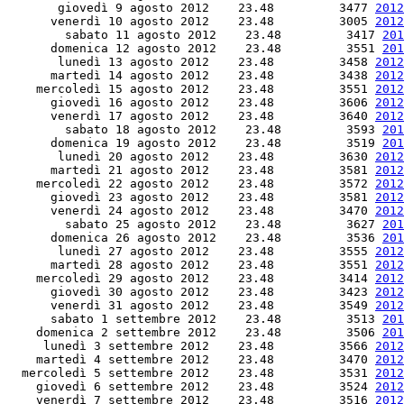
       giovedì 9 agosto 2012    23.48         3477 
2012
      venerdì 10 agosto 2012    23.48         3005 
2012
        sabato 11 agosto 2012    23.48         3417 
201
      domenica 12 agosto 2012    23.48         3551 
201
       lunedì 13 agosto 2012    23.48         3458 
2012
      martedì 14 agosto 2012    23.48         3438 
2012
    mercoledì 15 agosto 2012    23.48         3551 
2012
      giovedì 16 agosto 2012    23.48         3606 
2012
      venerdì 17 agosto 2012    23.48         3640 
2012
        sabato 18 agosto 2012    23.48         3593 
201
      domenica 19 agosto 2012    23.48         3519 
201
       lunedì 20 agosto 2012    23.48         3630 
2012
      martedì 21 agosto 2012    23.48         3581 
2012
    mercoledì 22 agosto 2012    23.48         3572 
2012
      giovedì 23 agosto 2012    23.48         3581 
2012
      venerdì 24 agosto 2012    23.48         3470 
2012
        sabato 25 agosto 2012    23.48         3627 
201
      domenica 26 agosto 2012    23.48         3536 
201
       lunedì 27 agosto 2012    23.48         3555 
2012
      martedì 28 agosto 2012    23.48         3551 
2012
    mercoledì 29 agosto 2012    23.48         3414 
2012
      giovedì 30 agosto 2012    23.48         3423 
2012
      venerdì 31 agosto 2012    23.48         3549 
2012
      sabato 1 settembre 2012    23.48         3513 
201
    domenica 2 settembre 2012    23.48         3506 
201
     lunedì 3 settembre 2012    23.48         3566 
2012
    martedì 4 settembre 2012    23.48         3470 
2012
  mercoledì 5 settembre 2012    23.48         3531 
2012
    giovedì 6 settembre 2012    23.48         3524 
2012
    venerdì 7 settembre 2012    23.48         3516 
2012