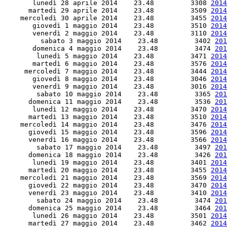
       lunedì 28 aprile 2014    23.48         3308 
2014
      martedì 29 aprile 2014    23.48         3509 
2014
    mercoledì 30 aprile 2014    23.48         3455 
2014
       giovedì 1 maggio 2014    23.48         3510 
2014
       venerdì 2 maggio 2014    23.48         3110 
2014
         sabato 3 maggio 2014    23.48         3402 
201
       domenica 4 maggio 2014    23.48         3474 
201
        lunedì 5 maggio 2014    23.48         3471 
2014
       martedì 6 maggio 2014    23.48         3576 
2014
     mercoledì 7 maggio 2014    23.48         3444 
2014
       giovedì 8 maggio 2014    23.48         3046 
2014
       venerdì 9 maggio 2014    23.48         3016 
2014
        sabato 10 maggio 2014    23.48         3365 
201
      domenica 11 maggio 2014    23.48         3536 
201
       lunedì 12 maggio 2014    23.48         3470 
2014
      martedì 13 maggio 2014    23.48         3510 
2014
    mercoledì 14 maggio 2014    23.48         3476 
2014
      giovedì 15 maggio 2014    23.48         3596 
2014
      venerdì 16 maggio 2014    23.48         3566 
2014
        sabato 17 maggio 2014    23.48         3497 
201
      domenica 18 maggio 2014    23.48         3426 
201
       lunedì 19 maggio 2014    23.48         3401 
2014
      martedì 20 maggio 2014    23.48         3455 
2014
    mercoledì 21 maggio 2014    23.48         3569 
2014
      giovedì 22 maggio 2014    23.48         3470 
2014
      venerdì 23 maggio 2014    23.48         3410 
2014
        sabato 24 maggio 2014    23.48         3474 
201
      domenica 25 maggio 2014    23.48         3464 
201
       lunedì 26 maggio 2014    23.48         3501 
2014
      martedì 27 maggio 2014    23.48         3462 
2014