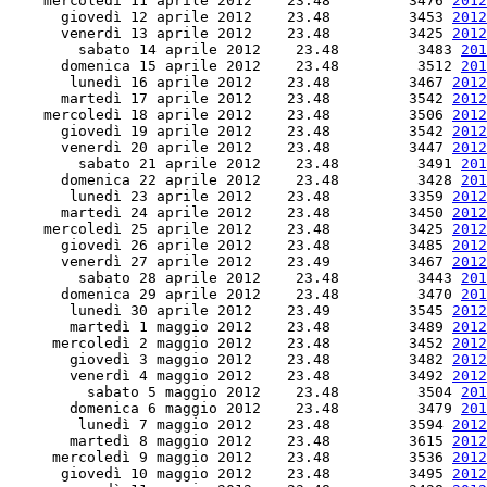
    mercoledì 11 aprile 2012    23.48         3476 
2012
      giovedì 12 aprile 2012    23.48         3453 
2012
      venerdì 13 aprile 2012    23.48         3425 
2012
        sabato 14 aprile 2012    23.48         3483 
201
      domenica 15 aprile 2012    23.48         3512 
201
       lunedì 16 aprile 2012    23.48         3467 
2012
      martedì 17 aprile 2012    23.48         3542 
2012
    mercoledì 18 aprile 2012    23.48         3506 
2012
      giovedì 19 aprile 2012    23.48         3542 
2012
      venerdì 20 aprile 2012    23.48         3447 
2012
        sabato 21 aprile 2012    23.48         3491 
201
      domenica 22 aprile 2012    23.48         3428 
201
       lunedì 23 aprile 2012    23.48         3359 
2012
      martedì 24 aprile 2012    23.48         3450 
2012
    mercoledì 25 aprile 2012    23.48         3425 
2012
      giovedì 26 aprile 2012    23.48         3485 
2012
      venerdì 27 aprile 2012    23.49         3467 
2012
        sabato 28 aprile 2012    23.48         3443 
201
      domenica 29 aprile 2012    23.48         3470 
201
       lunedì 30 aprile 2012    23.49         3545 
2012
       martedì 1 maggio 2012    23.48         3489 
2012
     mercoledì 2 maggio 2012    23.48         3452 
2012
       giovedì 3 maggio 2012    23.48         3482 
2012
       venerdì 4 maggio 2012    23.48         3492 
2012
         sabato 5 maggio 2012    23.48         3504 
201
       domenica 6 maggio 2012    23.48         3479 
201
        lunedì 7 maggio 2012    23.48         3594 
2012
       martedì 8 maggio 2012    23.48         3615 
2012
     mercoledì 9 maggio 2012    23.48         3536 
2012
      giovedì 10 maggio 2012    23.48         3495 
2012