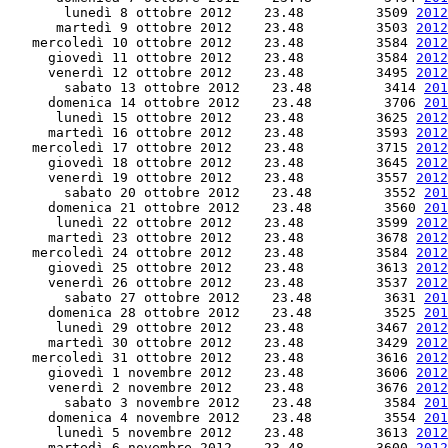
       lunedì 8 ottobre 2012    23.48         3509 
2012
      martedì 9 ottobre 2012    23.48         3503 
2012
   mercoledì 10 ottobre 2012    23.48         3584 
2012
     giovedì 11 ottobre 2012    23.48         3584 
2012
     venerdì 12 ottobre 2012    23.48         3495 
2012
       sabato 13 ottobre 2012    23.48         3414 
201
     domenica 14 ottobre 2012    23.48         3706 
201
      lunedì 15 ottobre 2012    23.48         3625 
2012
     martedì 16 ottobre 2012    23.48         3593 
2012
   mercoledì 17 ottobre 2012    23.48         3715 
2012
     giovedì 18 ottobre 2012    23.48         3645 
2012
     venerdì 19 ottobre 2012    23.48         3557 
2012
       sabato 20 ottobre 2012    23.48         3552 
201
     domenica 21 ottobre 2012    23.48         3560 
201
      lunedì 22 ottobre 2012    23.48         3599 
2012
     martedì 23 ottobre 2012    23.48         3678 
2012
   mercoledì 24 ottobre 2012    23.48         3584 
2012
     giovedì 25 ottobre 2012    23.48         3613 
2012
     venerdì 26 ottobre 2012    23.48         3537 
2012
       sabato 27 ottobre 2012    23.48         3631 
201
     domenica 28 ottobre 2012    23.48         3525 
201
      lunedì 29 ottobre 2012    23.48         3467 
2012
     martedì 30 ottobre 2012    23.48         3429 
2012
   mercoledì 31 ottobre 2012    23.48         3616 
2012
     giovedì 1 novembre 2012    23.48         3606 
2012
     venerdì 2 novembre 2012    23.48         3676 
2012
       sabato 3 novembre 2012    23.48         3584 
201
     domenica 4 novembre 2012    23.48         3554 
201
      lunedì 5 novembre 2012    23.48         3613 
2012
     martedì 6 novembre 2012    23.48         3600 
2012