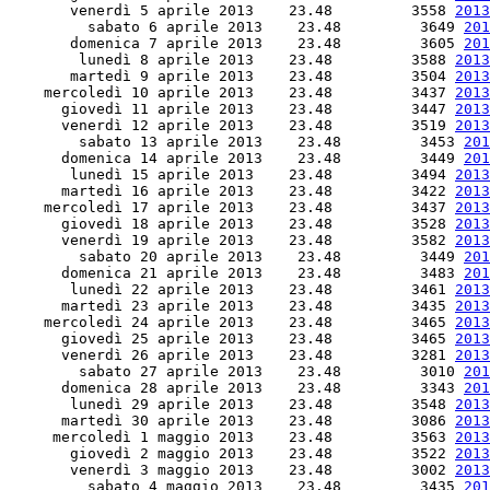
       venerdì 5 aprile 2013    23.48         3558 
2013
         sabato 6 aprile 2013    23.48         3649 
201
       domenica 7 aprile 2013    23.48         3605 
201
        lunedì 8 aprile 2013    23.48         3588 
2013
       martedì 9 aprile 2013    23.48         3504 
2013
    mercoledì 10 aprile 2013    23.48         3437 
2013
      giovedì 11 aprile 2013    23.48         3447 
2013
      venerdì 12 aprile 2013    23.48         3519 
2013
        sabato 13 aprile 2013    23.48         3453 
201
      domenica 14 aprile 2013    23.48         3449 
201
       lunedì 15 aprile 2013    23.48         3494 
2013
      martedì 16 aprile 2013    23.48         3422 
2013
    mercoledì 17 aprile 2013    23.48         3437 
2013
      giovedì 18 aprile 2013    23.48         3528 
2013
      venerdì 19 aprile 2013    23.48         3582 
2013
        sabato 20 aprile 2013    23.48         3449 
201
      domenica 21 aprile 2013    23.48         3483 
201
       lunedì 22 aprile 2013    23.48         3461 
2013
      martedì 23 aprile 2013    23.48         3435 
2013
    mercoledì 24 aprile 2013    23.48         3465 
2013
      giovedì 25 aprile 2013    23.48         3465 
2013
      venerdì 26 aprile 2013    23.48         3281 
2013
        sabato 27 aprile 2013    23.48         3010 
201
      domenica 28 aprile 2013    23.48         3343 
201
       lunedì 29 aprile 2013    23.48         3548 
2013
      martedì 30 aprile 2013    23.48         3086 
2013
     mercoledì 1 maggio 2013    23.48         3563 
2013
       giovedì 2 maggio 2013    23.48         3522 
2013
       venerdì 3 maggio 2013    23.48         3002 
2013
         sabato 4 maggio 2013    23.48         3435 
201