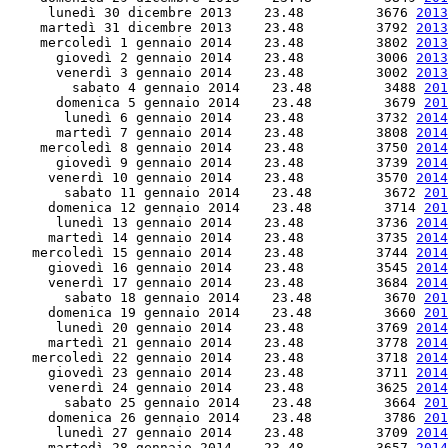
     lunedì 30 dicembre 2013    23.48         3676 
2013
    martedì 31 dicembre 2013    23.48         3792 
2013
    mercoledì 1 gennaio 2014    23.48         3802 
2013
      giovedì 2 gennaio 2014    23.48         3006 
2013
      venerdì 3 gennaio 2014    23.48         3002 
2013
        sabato 4 gennaio 2014    23.48         3488 
201
      domenica 5 gennaio 2014    23.48         3679 
201
       lunedì 6 gennaio 2014    23.48         3732 
2014
      martedì 7 gennaio 2014    23.48         3808 
2014
    mercoledì 8 gennaio 2014    23.48         3750 
2014
      giovedì 9 gennaio 2014    23.48         3739 
2014
     venerdì 10 gennaio 2014    23.48         3570 
2014
       sabato 11 gennaio 2014    23.48         3672 
201
     domenica 12 gennaio 2014    23.48         3714 
201
      lunedì 13 gennaio 2014    23.48         3736 
2014
     martedì 14 gennaio 2014    23.48         3735 
2014
   mercoledì 15 gennaio 2014    23.48         3744 
2014
     giovedì 16 gennaio 2014    23.48         3545 
2014
     venerdì 17 gennaio 2014    23.48         3684 
2014
       sabato 18 gennaio 2014    23.48         3670 
201
     domenica 19 gennaio 2014    23.48         3660 
201
      lunedì 20 gennaio 2014    23.48         3769 
2014
     martedì 21 gennaio 2014    23.48         3778 
2014
   mercoledì 22 gennaio 2014    23.48         3718 
2014
     giovedì 23 gennaio 2014    23.48         3711 
2014
     venerdì 24 gennaio 2014    23.48         3625 
2014
       sabato 25 gennaio 2014    23.48         3664 
201
     domenica 26 gennaio 2014    23.48         3786 
201
      lunedì 27 gennaio 2014    23.48         3709 
2014
     martedì 28 gennaio 2014    23.48         3657 
2014