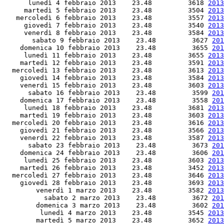
      lunedì 4 febbraio 2013    23.48         3618 
2013
     martedì 5 febbraio 2013    23.48         3504 
2013
   mercoledì 6 febbraio 2013    23.48         3557 
2013
     giovedì 7 febbraio 2013    23.48         3540 
2013
     venerdì 8 febbraio 2013    23.48         3584 
2013
       sabato 9 febbraio 2013    23.48         3627 
201
    domenica 10 febbraio 2013    23.48         3655 
201
     lunedì 11 febbraio 2013    23.48         3655 
2013
    martedì 12 febbraio 2013    23.48         3591 
2013
  mercoledì 13 febbraio 2013    23.48         3613 
2013
    giovedì 14 febbraio 2013    23.48         3584 
2013
    venerdì 15 febbraio 2013    23.48         3603 
2013
      sabato 16 febbraio 2013    23.48         3599 
201
    domenica 17 febbraio 2013    23.48         3558 
201
     lunedì 18 febbraio 2013    23.48         3681 
2013
    martedì 19 febbraio 2013    23.48         3603 
2013
  mercoledì 20 febbraio 2013    23.48         3616 
2013
    giovedì 21 febbraio 2013    23.48         3566 
2013
    venerdì 22 febbraio 2013    23.48         3587 
2013
      sabato 23 febbraio 2013    23.48         3673 
201
    domenica 24 febbraio 2013    23.48         3606 
201
     lunedì 25 febbraio 2013    23.48         3603 
2013
    martedì 26 febbraio 2013    23.48         3452 
2013
  mercoledì 27 febbraio 2013    23.48         3646 
2013
    giovedì 28 febbraio 2013    23.48         3693 
2013
        venerdì 1 marzo 2013    23.48         3582 
2013
          sabato 2 marzo 2013    23.48         3672 
201
        domenica 3 marzo 2013    23.48         3602 
201
         lunedì 4 marzo 2013    23.48         3545 
2013
        martedì 5 marzo 2013    23.48         3652 
2013