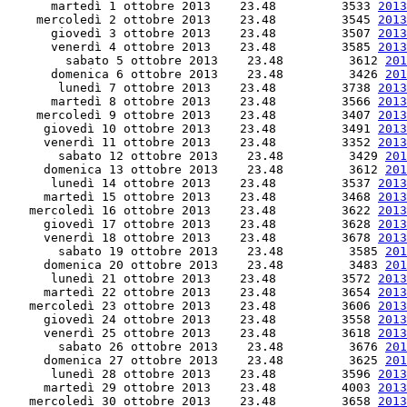
      martedì 1 ottobre 2013    23.48         3533 
2013
    mercoledì 2 ottobre 2013    23.48         3545 
2013
      giovedì 3 ottobre 2013    23.48         3507 
2013
      venerdì 4 ottobre 2013    23.48         3585 
2013
        sabato 5 ottobre 2013    23.48         3612 
201
      domenica 6 ottobre 2013    23.48         3426 
201
       lunedì 7 ottobre 2013    23.48         3738 
2013
      martedì 8 ottobre 2013    23.48         3566 
2013
    mercoledì 9 ottobre 2013    23.48         3407 
2013
     giovedì 10 ottobre 2013    23.48         3491 
2013
     venerdì 11 ottobre 2013    23.48         3352 
2013
       sabato 12 ottobre 2013    23.48         3429 
201
     domenica 13 ottobre 2013    23.48         3612 
201
      lunedì 14 ottobre 2013    23.48         3537 
2013
     martedì 15 ottobre 2013    23.48         3468 
2013
   mercoledì 16 ottobre 2013    23.48         3622 
2013
     giovedì 17 ottobre 2013    23.48         3628 
2013
     venerdì 18 ottobre 2013    23.48         3678 
2013
       sabato 19 ottobre 2013    23.48         3585 
201
     domenica 20 ottobre 2013    23.48         3483 
201
      lunedì 21 ottobre 2013    23.48         3572 
2013
     martedì 22 ottobre 2013    23.48         3654 
2013
   mercoledì 23 ottobre 2013    23.48         3606 
2013
     giovedì 24 ottobre 2013    23.48         3558 
2013
     venerdì 25 ottobre 2013    23.48         3618 
2013
       sabato 26 ottobre 2013    23.48         3676 
201
     domenica 27 ottobre 2013    23.48         3625 
201
      lunedì 28 ottobre 2013    23.48         3596 
2013
     martedì 29 ottobre 2013    23.48         4003 
2013
   mercoledì 30 ottobre 2013    23.48         3658 
2013