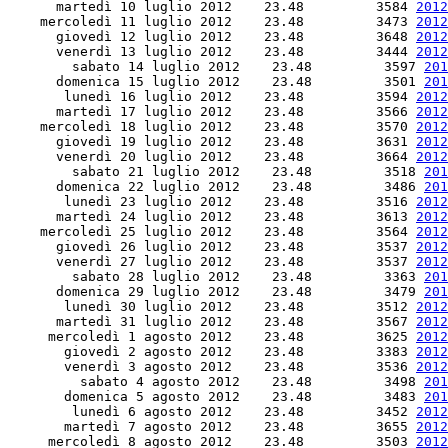
      martedì 10 luglio 2012    23.48         3584 
2012
    mercoledì 11 luglio 2012    23.48         3473 
2012
      giovedì 12 luglio 2012    23.48         3648 
2012
      venerdì 13 luglio 2012    23.48         3444 
2012
        sabato 14 luglio 2012    23.48         3597 
201
      domenica 15 luglio 2012    23.48         3501 
201
       lunedì 16 luglio 2012    23.48         3594 
2012
      martedì 17 luglio 2012    23.48         3566 
2012
    mercoledì 18 luglio 2012    23.48         3570 
2012
      giovedì 19 luglio 2012    23.48         3631 
2012
      venerdì 20 luglio 2012    23.48         3664 
2012
        sabato 21 luglio 2012    23.48         3518 
201
      domenica 22 luglio 2012    23.48         3486 
201
       lunedì 23 luglio 2012    23.48         3516 
2012
      martedì 24 luglio 2012    23.48         3613 
2012
    mercoledì 25 luglio 2012    23.48         3564 
2012
      giovedì 26 luglio 2012    23.48         3537 
2012
      venerdì 27 luglio 2012    23.48         3537 
2012
        sabato 28 luglio 2012    23.48         3363 
201
      domenica 29 luglio 2012    23.48         3479 
201
       lunedì 30 luglio 2012    23.48         3512 
2012
      martedì 31 luglio 2012    23.48         3567 
2012
     mercoledì 1 agosto 2012    23.48         3625 
2012
       giovedì 2 agosto 2012    23.48         3383 
2012
       venerdì 3 agosto 2012    23.48         3536 
2012
         sabato 4 agosto 2012    23.48         3498 
201
       domenica 5 agosto 2012    23.48         3483 
201
        lunedì 6 agosto 2012    23.48         3452 
2012
       martedì 7 agosto 2012    23.48         3655 
2012
     mercoledì 8 agosto 2012    23.48         3503 
2012