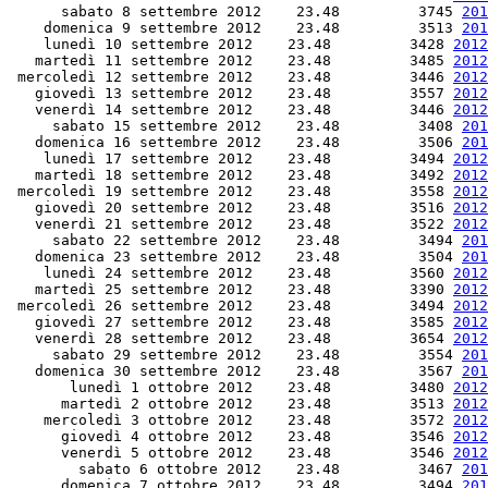
      sabato 8 settembre 2012    23.48         3745 
201
    domenica 9 settembre 2012    23.48         3513 
201
    lunedì 10 settembre 2012    23.48         3428 
2012
   martedì 11 settembre 2012    23.48         3485 
2012
 mercoledì 12 settembre 2012    23.48         3446 
2012
   giovedì 13 settembre 2012    23.48         3557 
2012
   venerdì 14 settembre 2012    23.48         3446 
2012
     sabato 15 settembre 2012    23.48         3408 
201
   domenica 16 settembre 2012    23.48         3506 
201
    lunedì 17 settembre 2012    23.48         3494 
2012
   martedì 18 settembre 2012    23.48         3492 
2012
 mercoledì 19 settembre 2012    23.48         3558 
2012
   giovedì 20 settembre 2012    23.48         3516 
2012
   venerdì 21 settembre 2012    23.48         3522 
2012
     sabato 22 settembre 2012    23.48         3494 
201
   domenica 23 settembre 2012    23.48         3504 
201
    lunedì 24 settembre 2012    23.48         3560 
2012
   martedì 25 settembre 2012    23.48         3390 
2012
 mercoledì 26 settembre 2012    23.48         3494 
2012
   giovedì 27 settembre 2012    23.48         3585 
2012
   venerdì 28 settembre 2012    23.48         3654 
2012
     sabato 29 settembre 2012    23.48         3554 
201
   domenica 30 settembre 2012    23.48         3567 
201
       lunedì 1 ottobre 2012    23.48         3480 
2012
      martedì 2 ottobre 2012    23.48         3513 
2012
    mercoledì 3 ottobre 2012    23.48         3572 
2012
      giovedì 4 ottobre 2012    23.48         3546 
2012
      venerdì 5 ottobre 2012    23.48         3546 
2012
        sabato 6 ottobre 2012    23.48         3467 
201
      domenica 7 ottobre 2012    23.48         3494 
201