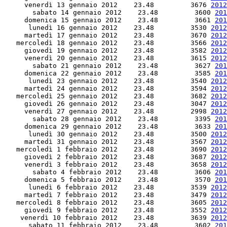
     venerdì 13 gennaio 2012    23.48         3676 
2012
       sabato 14 gennaio 2012    23.48         3600 
201
     domenica 15 gennaio 2012    23.48         3661 
201
      lunedì 16 gennaio 2012    23.48         3530 
2012
     martedì 17 gennaio 2012    23.48         3670 
2012
   mercoledì 18 gennaio 2012    23.48         3566 
2012
     giovedì 19 gennaio 2012    23.48         3582 
2012
     venerdì 20 gennaio 2012    23.48         3615 
2012
       sabato 21 gennaio 2012    23.48         3627 
201
     domenica 22 gennaio 2012    23.48         3585 
201
      lunedì 23 gennaio 2012    23.48         3540 
2012
     martedì 24 gennaio 2012    23.48         3594 
2012
   mercoledì 25 gennaio 2012    23.48         3682 
2012
     giovedì 26 gennaio 2012    23.48         3047 
2012
     venerdì 27 gennaio 2012    23.48         2998 
2012
       sabato 28 gennaio 2012    23.48         3395 
201
     domenica 29 gennaio 2012    23.48         3633 
201
      lunedì 30 gennaio 2012    23.48         3500 
2012
     martedì 31 gennaio 2012    23.48         3567 
2012
   mercoledì 1 febbraio 2012    23.48         3690 
2012
     giovedì 2 febbraio 2012    23.48         3687 
2012
     venerdì 3 febbraio 2012    23.48         3658 
2012
       sabato 4 febbraio 2012    23.48         3606 
201
     domenica 5 febbraio 2012    23.48         3570 
201
      lunedì 6 febbraio 2012    23.48         3539 
2012
     martedì 7 febbraio 2012    23.48         3479 
2012
   mercoledì 8 febbraio 2012    23.48         3605 
2012
     giovedì 9 febbraio 2012    23.48         3552 
2012
    venerdì 10 febbraio 2012    23.48         3639 
2012
      sabato 11 febbraio 2012    23.48         3602 
201