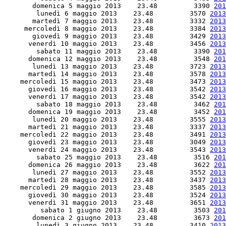
       domenica 5 maggio 2013    23.48         3390 
201
        lunedì 6 maggio 2013    23.48         3570 
2013
       martedì 7 maggio 2013    23.48         3332 
2013
     mercoledì 8 maggio 2013    23.48         3384 
2013
       giovedì 9 maggio 2013    23.48         3429 
2013
      venerdì 10 maggio 2013    23.48         3456 
2013
        sabato 11 maggio 2013    23.48         3390 
201
      domenica 12 maggio 2013    23.48         3548 
201
       lunedì 13 maggio 2013    23.48         3723 
2013
      martedì 14 maggio 2013    23.48         3578 
2013
    mercoledì 15 maggio 2013    23.48         3473 
2013
      giovedì 16 maggio 2013    23.48         3542 
2013
      venerdì 17 maggio 2013    23.48         3542 
2013
        sabato 18 maggio 2013    23.48         3462 
201
      domenica 19 maggio 2013    23.48         3452 
201
       lunedì 20 maggio 2013    23.48         3555 
2013
      martedì 21 maggio 2013    23.48         3337 
2013
    mercoledì 22 maggio 2013    23.48         3491 
2013
      giovedì 23 maggio 2013    23.48         3049 
2013
      venerdì 24 maggio 2013    23.48         3543 
2013
        sabato 25 maggio 2013    23.48         3516 
201
      domenica 26 maggio 2013    23.48         3622 
201
       lunedì 27 maggio 2013    23.48         3552 
2013
      martedì 28 maggio 2013    23.48         3437 
2013
    mercoledì 29 maggio 2013    23.48         3585 
2013
      giovedì 30 maggio 2013    23.48         3524 
2013
      venerdì 31 maggio 2013    23.48         3651 
2013
         sabato 1 giugno 2013    23.48         3503 
201
       domenica 2 giugno 2013    23.48         3673 
201
        lunedì 3 giugno 2013    23.48         3410 
2013