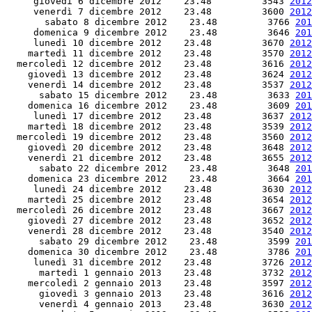
     giovedì 6 dicembre 2012    23.48         3543 
2012
     venerdì 7 dicembre 2012    23.48         3600 
2012
       sabato 8 dicembre 2012    23.48         3766 
201
     domenica 9 dicembre 2012    23.48         3646 
201
     lunedì 10 dicembre 2012    23.48         3670 
2012
    martedì 11 dicembre 2012    23.48         3570 
2012
  mercoledì 12 dicembre 2012    23.48         3616 
2012
    giovedì 13 dicembre 2012    23.48         3624 
2012
    venerdì 14 dicembre 2012    23.48         3537 
2012
      sabato 15 dicembre 2012    23.48         3633 
201
    domenica 16 dicembre 2012    23.48         3609 
201
     lunedì 17 dicembre 2012    23.48         3637 
2012
    martedì 18 dicembre 2012    23.48         3539 
2012
  mercoledì 19 dicembre 2012    23.48         3560 
2012
    giovedì 20 dicembre 2012    23.48         3648 
2012
    venerdì 21 dicembre 2012    23.48         3655 
2012
      sabato 22 dicembre 2012    23.48         3648 
201
    domenica 23 dicembre 2012    23.48         3664 
201
     lunedì 24 dicembre 2012    23.48         3630 
2012
    martedì 25 dicembre 2012    23.48         3654 
2012
  mercoledì 26 dicembre 2012    23.48         3667 
2012
    giovedì 27 dicembre 2012    23.48         3652 
2012
    venerdì 28 dicembre 2012    23.48         3540 
2012
      sabato 29 dicembre 2012    23.48         3599 
201
    domenica 30 dicembre 2012    23.48         3786 
201
     lunedì 31 dicembre 2012    23.48         3726 
2012
      martedì 1 gennaio 2013    23.48         3732 
2012
    mercoledì 2 gennaio 2013    23.48         3597 
2012
      giovedì 3 gennaio 2013    23.48         3616 
2012
      venerdì 4 gennaio 2013    23.48         3630 
2012