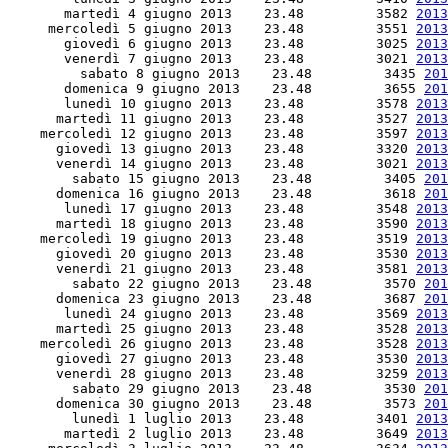
       martedì 4 giugno 2013    23.48         3582 
2013
     mercoledì 5 giugno 2013    23.48         3551 
2013
       giovedì 6 giugno 2013    23.48         3025 
2013
       venerdì 7 giugno 2013    23.48         3021 
2013
         sabato 8 giugno 2013    23.48         3435 
201
       domenica 9 giugno 2013    23.48         3655 
201
       lunedì 10 giugno 2013    23.48         3578 
2013
      martedì 11 giugno 2013    23.48         3527 
2013
    mercoledì 12 giugno 2013    23.48         3597 
2013
      giovedì 13 giugno 2013    23.48         3320 
2013
      venerdì 14 giugno 2013    23.48         3021 
2013
        sabato 15 giugno 2013    23.48         3405 
201
      domenica 16 giugno 2013    23.48         3618 
201
       lunedì 17 giugno 2013    23.48         3548 
2013
      martedì 18 giugno 2013    23.48         3590 
2013
    mercoledì 19 giugno 2013    23.48         3519 
2013
      giovedì 20 giugno 2013    23.48         3530 
2013
      venerdì 21 giugno 2013    23.48         3581 
2013
        sabato 22 giugno 2013    23.48         3570 
201
      domenica 23 giugno 2013    23.48         3687 
201
       lunedì 24 giugno 2013    23.48         3569 
2013
      martedì 25 giugno 2013    23.48         3528 
2013
    mercoledì 26 giugno 2013    23.48         3528 
2013
      giovedì 27 giugno 2013    23.48         3530 
2013
      venerdì 28 giugno 2013    23.48         3259 
2013
        sabato 29 giugno 2013    23.48         3530 
201
      domenica 30 giugno 2013    23.48         3573 
201
        lunedì 1 luglio 2013    23.48         3401 
2013
       martedì 2 luglio 2013    23.48         3649 
2013