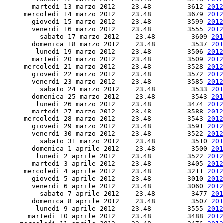
       martedì 13 marzo 2012    23.48         3612 
2012
     mercoledì 14 marzo 2012    23.48         3679 
2012
       giovedì 15 marzo 2012    23.48         3599 
2012
       venerdì 16 marzo 2012    23.48         3555 
2012
         sabato 17 marzo 2012    23.48         3609 
201
       domenica 18 marzo 2012    23.48         3537 
201
        lunedì 19 marzo 2012    23.48         3506 
2012
       martedì 20 marzo 2012    23.48         3509 
2012
     mercoledì 21 marzo 2012    23.48         3528 
2012
       giovedì 22 marzo 2012    23.48         3572 
2012
       venerdì 23 marzo 2012    23.48         3585 
2012
         sabato 24 marzo 2012    23.48         3533 
201
       domenica 25 marzo 2012    23.48         3543 
201
        lunedì 26 marzo 2012    23.48         3474 
2012
       martedì 27 marzo 2012    23.48         3588 
2012
     mercoledì 28 marzo 2012    23.48         3543 
2012
       giovedì 29 marzo 2012    23.48         3591 
2012
       venerdì 30 marzo 2012    23.48         3522 
2012
         sabato 31 marzo 2012    23.48         3510 
201
       domenica 1 aprile 2012    23.48         3500 
201
        lunedì 2 aprile 2012    23.48         3522 
2012
       martedì 3 aprile 2012    23.48         3405 
2012
     mercoledì 4 aprile 2012    23.48         3211 
2012
       giovedì 5 aprile 2012    23.48         3010 
2012
       venerdì 6 aprile 2012    23.48         3060 
2012
         sabato 7 aprile 2012    23.48         3477 
201
       domenica 8 aprile 2012    23.48         3507 
201
        lunedì 9 aprile 2012    23.48         3555 
2012
      martedì 10 aprile 2012    23.48         3488 
2012