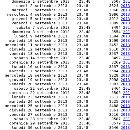
    domenica 1 settembre 2013    23.48         3507 
201
     lunedì 2 settembre 2013    23.48         3624 
2013
    martedì 3 settembre 2013    23.48         3366 
2013
  mercoledì 4 settembre 2013    23.48         3086 
2013
    giovedì 5 settembre 2013    23.48         3012 
2013
    venerdì 6 settembre 2013    23.48         3009 
2013
      sabato 7 settembre 2013    23.48         3494 
201
    domenica 8 settembre 2013    23.48         3554 
201
     lunedì 9 settembre 2013    23.48         3584 
2013
   martedì 10 settembre 2013    23.48         3599 
2013
 mercoledì 11 settembre 2013    23.48         3452 
2013
   giovedì 12 settembre 2013    23.48         3510 
2013
   venerdì 13 settembre 2013    23.48         3537 
2013
     sabato 14 settembre 2013    23.48         3492 
201
   domenica 15 settembre 2013    23.48         3269 
201
    lunedì 16 settembre 2013    23.48         3537 
2013
   martedì 17 settembre 2013    23.48         3584 
2013
 mercoledì 18 settembre 2013    23.48         3328 
2013
   giovedì 19 settembre 2013    23.48         2998 
2013
   venerdì 20 settembre 2013    23.48         3007 
2013
     sabato 21 settembre 2013    23.48         3464 
201
   domenica 22 settembre 2013    23.48         3503 
201
    lunedì 23 settembre 2013    23.48         3513 
2013
   martedì 24 settembre 2013    23.48         3525 
2013
 mercoledì 25 settembre 2013    23.48         3488 
2013
   giovedì 26 settembre 2013    23.48         3561 
2013
   venerdì 27 settembre 2013    23.48         3516 
2013
     sabato 28 settembre 2013    23.48         3587 
201
   domenica 29 settembre 2013    23.48         3579 
201
    lunedì 30 settembre 2013    23.48         3646 
2013