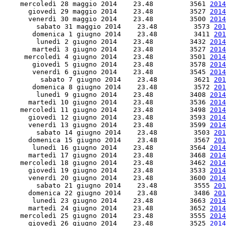
    mercoledì 28 maggio 2014    23.48         3561 
2014
      giovedì 29 maggio 2014    23.48         3527 
2014
      venerdì 30 maggio 2014    23.48         3500 
2014
        sabato 31 maggio 2014    23.48         3573 
201
       domenica 1 giugno 2014    23.48         3411 
201
        lunedì 2 giugno 2014    23.48         3432 
2014
       martedì 3 giugno 2014    23.48         3527 
2014
     mercoledì 4 giugno 2014    23.48         3501 
2014
       giovedì 5 giugno 2014    23.48         3578 
2014
       venerdì 6 giugno 2014    23.48         3545 
2014
         sabato 7 giugno 2014    23.48         3621 
201
       domenica 8 giugno 2014    23.48         3572 
201
        lunedì 9 giugno 2014    23.48         3408 
2014
      martedì 10 giugno 2014    23.48         3536 
2014
    mercoledì 11 giugno 2014    23.48         3498 
2014
      giovedì 12 giugno 2014    23.48         3593 
2014
      venerdì 13 giugno 2014    23.48         3599 
2014
        sabato 14 giugno 2014    23.48         3503 
201
      domenica 15 giugno 2014    23.48         3567 
201
       lunedì 16 giugno 2014    23.48         3564 
2014
      martedì 17 giugno 2014    23.48         3468 
2014
    mercoledì 18 giugno 2014    23.48         3462 
2014
      giovedì 19 giugno 2014    23.48         3533 
2014
      venerdì 20 giugno 2014    23.48         3600 
2014
        sabato 21 giugno 2014    23.48         3555 
201
      domenica 22 giugno 2014    23.48         3486 
201
       lunedì 23 giugno 2014    23.48         3663 
2014
      martedì 24 giugno 2014    23.48         3652 
2014
    mercoledì 25 giugno 2014    23.48         3555 
2014
      giovedì 26 giugno 2014    23.48         3525 
2014