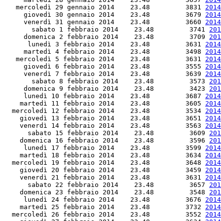
   mercoledì 29 gennaio 2014    23.48         3831 
2014
     giovedì 30 gennaio 2014    23.48         3679 
2014
     venerdì 31 gennaio 2014    23.48         3660 
2014
       sabato 1 febbraio 2014    23.48         3741 
201
     domenica 2 febbraio 2014    23.48         3709 
201
      lunedì 3 febbraio 2014    23.48         3631 
2014
     martedì 4 febbraio 2014    23.48         3498 
2014
   mercoledì 5 febbraio 2014    23.48         3631 
2014
     giovedì 6 febbraio 2014    23.48         3555 
2014
     venerdì 7 febbraio 2014    23.48         3639 
2014
       sabato 8 febbraio 2014    23.48         3573 
201
     domenica 9 febbraio 2014    23.48         3423 
201
     lunedì 10 febbraio 2014    23.48         3687 
2014
    martedì 11 febbraio 2014    23.48         3605 
2014
  mercoledì 12 febbraio 2014    23.48         3534 
2014
    giovedì 13 febbraio 2014    23.48         3651 
2014
    venerdì 14 febbraio 2014    23.48         3563 
2014
      sabato 15 febbraio 2014    23.48         3609 
201
    domenica 16 febbraio 2014    23.48         3596 
201
     lunedì 17 febbraio 2014    23.48         3599 
2014
    martedì 18 febbraio 2014    23.48         3634 
2014
  mercoledì 19 febbraio 2014    23.48         3648 
2014
    giovedì 20 febbraio 2014    23.48         3459 
2014
    venerdì 21 febbraio 2014    23.48         3631 
2014
      sabato 22 febbraio 2014    23.48         3657 
201
    domenica 23 febbraio 2014    23.48         3548 
201
     lunedì 24 febbraio 2014    23.48         3676 
2014
    martedì 25 febbraio 2014    23.48         3732 
2014
  mercoledì 26 febbraio 2014    23.48         3552 
2014