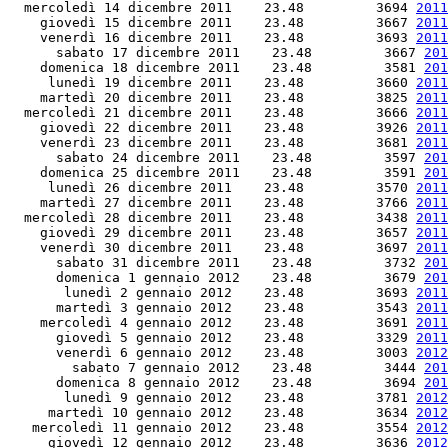
  mercoledì 14 dicembre 2011    23.48         3694 
2011
    giovedì 15 dicembre 2011    23.48         3667 
2011
    venerdì 16 dicembre 2011    23.48         3693 
2011
      sabato 17 dicembre 2011    23.48         3667 
201
    domenica 18 dicembre 2011    23.48         3581 
201
     lunedì 19 dicembre 2011    23.48         3660 
2011
    martedì 20 dicembre 2011    23.48         3825 
2011
  mercoledì 21 dicembre 2011    23.48         3666 
2011
    giovedì 22 dicembre 2011    23.48         3926 
2011
    venerdì 23 dicembre 2011    23.48         3681 
2011
      sabato 24 dicembre 2011    23.48         3597 
201
    domenica 25 dicembre 2011    23.48         3591 
201
     lunedì 26 dicembre 2011    23.48         3570 
2011
    martedì 27 dicembre 2011    23.48         3766 
2011
  mercoledì 28 dicembre 2011    23.48         3438 
2011
    giovedì 29 dicembre 2011    23.48         3657 
2011
    venerdì 30 dicembre 2011    23.48         3697 
2011
      sabato 31 dicembre 2011    23.48         3732 
201
      domenica 1 gennaio 2012    23.48         3679 
201
       lunedì 2 gennaio 2012    23.48         3693 
2011
      martedì 3 gennaio 2012    23.48         3543 
2011
    mercoledì 4 gennaio 2012    23.48         3691 
2011
      giovedì 5 gennaio 2012    23.48         3329 
2011
      venerdì 6 gennaio 2012    23.48         3003 
2012
        sabato 7 gennaio 2012    23.48         3444 
201
      domenica 8 gennaio 2012    23.48         3694 
201
       lunedì 9 gennaio 2012    23.48         3781 
2012
     martedì 10 gennaio 2012    23.48         3634 
2012
   mercoledì 11 gennaio 2012    23.48         3554 
2012
     giovedì 12 gennaio 2012    23.48         3636 
2012