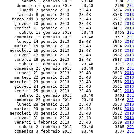
        sabato 5 gennaio 2013    23.48         3588 
201
      domenica 6 gennaio 2013    23.48         2999 
201
       lunedì 7 gennaio 2013    23.48         3284 
2013
      martedì 8 gennaio 2013    23.48         3528 
2013
    mercoledì 9 gennaio 2013    23.48         3567 
2013
     giovedì 10 gennaio 2013    23.48         3512 
2013
     venerdì 11 gennaio 2013    23.48         3491 
2013
       sabato 12 gennaio 2013    23.48         3458 
201
     domenica 13 gennaio 2013    23.48         3579 
201
      lunedì 14 gennaio 2013    23.48         3645 
2013
     martedì 15 gennaio 2013    23.48         3504 
2013
   mercoledì 16 gennaio 2013    23.48         3548 
2013
     giovedì 17 gennaio 2013    23.48         3582 
2013
     venerdì 18 gennaio 2013    23.48         3613 
2013
       sabato 19 gennaio 2013    23.48         3272 
201
     domenica 20 gennaio 2013    23.48         3587 
201
      lunedì 21 gennaio 2013    23.48         3603 
2013
     martedì 22 gennaio 2013    23.48         3552 
2013
   mercoledì 23 gennaio 2013    23.48         3576 
2013
     giovedì 24 gennaio 2013    23.48         3501 
2013
     venerdì 25 gennaio 2013    23.48         3401 
2013
       sabato 26 gennaio 2013    23.48         3401 
201
     domenica 27 gennaio 2013    23.48         3546 
201
      lunedì 28 gennaio 2013    23.48         3503 
2013
     martedì 29 gennaio 2013    23.48         3456 
2013
   mercoledì 30 gennaio 2013    23.48         3582 
2013
     giovedì 31 gennaio 2013    23.48         3645 
2013
     venerdì 1 febbraio 2013    23.48         3539 
2013
       sabato 2 febbraio 2013    23.48         3585 
201
     domenica 3 febbraio 2013    23.48         3537 
201