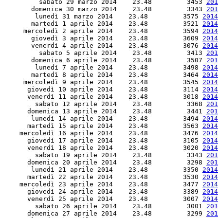
         sabato 29 marzo 2014    23.48         3453 
201
       domenica 30 marzo 2014    23.48         3343 
201
        lunedì 31 marzo 2014    23.48         3575 
2014
       martedì 1 aprile 2014    23.48         3521 
2014
     mercoledì 2 aprile 2014    23.48         3594 
2014
       giovedì 3 aprile 2014    23.48         3609 
2014
       venerdì 4 aprile 2014    23.48         3076 
2014
         sabato 5 aprile 2014    23.48         3413 
201
       domenica 6 aprile 2014    23.48         3507 
201
        lunedì 7 aprile 2014    23.48         3498 
2014
       martedì 8 aprile 2014    23.48         3464 
2014
     mercoledì 9 aprile 2014    23.48         3545 
2014
      giovedì 10 aprile 2014    23.48         3114 
2014
      venerdì 11 aprile 2014    23.48         3018 
2014
        sabato 12 aprile 2014    23.48         3368 
201
      domenica 13 aprile 2014    23.48         3441 
201
       lunedì 14 aprile 2014    23.48         3494 
2014
      martedì 15 aprile 2014    23.48         3563 
2014
    mercoledì 16 aprile 2014    23.48         3476 
2014
      giovedì 17 aprile 2014    23.48         3105 
2014
      venerdì 18 aprile 2014    23.48         3020 
2014
        sabato 19 aprile 2014    23.48         3343 
201
      domenica 20 aprile 2014    23.48         3298 
201
       lunedì 21 aprile 2014    23.48         3350 
2014
      martedì 22 aprile 2014    23.48         3530 
2014
    mercoledì 23 aprile 2014    23.48         3477 
2014
      giovedì 24 aprile 2014    23.48         3389 
2014
      venerdì 25 aprile 2014    23.48         3007 
2014
        sabato 26 aprile 2014    23.48         3001 
201
      domenica 27 aprile 2014    23.48         3299 
201