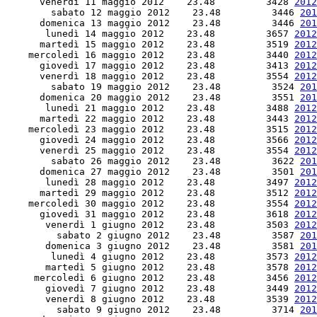
      venerdì 11 maggio 2012    23.48         3428 
2012
        sabato 12 maggio 2012    23.48         3446 
201
      domenica 13 maggio 2012    23.48         3446 
201
       lunedì 14 maggio 2012    23.48         3657 
2012
      martedì 15 maggio 2012    23.48         3519 
2012
    mercoledì 16 maggio 2012    23.48         3440 
2012
      giovedì 17 maggio 2012    23.48         3413 
2012
      venerdì 18 maggio 2012    23.48         3554 
2012
        sabato 19 maggio 2012    23.48         3524 
201
      domenica 20 maggio 2012    23.48         3551 
201
       lunedì 21 maggio 2012    23.48         3488 
2012
      martedì 22 maggio 2012    23.48         3443 
2012
    mercoledì 23 maggio 2012    23.48         3515 
2012
      giovedì 24 maggio 2012    23.48         3566 
2012
      venerdì 25 maggio 2012    23.48         3554 
2012
        sabato 26 maggio 2012    23.48         3622 
201
      domenica 27 maggio 2012    23.48         3501 
201
       lunedì 28 maggio 2012    23.48         3497 
2012
      martedì 29 maggio 2012    23.48         3512 
2012
    mercoledì 30 maggio 2012    23.48         3554 
2012
      giovedì 31 maggio 2012    23.48         3618 
2012
       venerdì 1 giugno 2012    23.48         3503 
2012
         sabato 2 giugno 2012    23.48         3587 
201
       domenica 3 giugno 2012    23.48         3581 
201
        lunedì 4 giugno 2012    23.48         3573 
2012
       martedì 5 giugno 2012    23.48         3578 
2012
     mercoledì 6 giugno 2012    23.48         3456 
2012
       giovedì 7 giugno 2012    23.48         3449 
2012
       venerdì 8 giugno 2012    23.48         3539 
2012
         sabato 9 giugno 2012    23.48         3714 
201