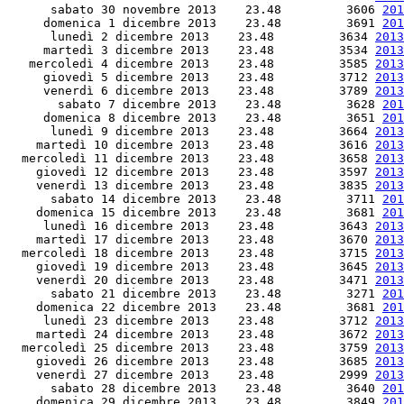
      sabato 30 novembre 2013    23.48         3606 
201
     domenica 1 dicembre 2013    23.48         3691 
201
      lunedì 2 dicembre 2013    23.48         3634 
2013
     martedì 3 dicembre 2013    23.48         3534 
2013
   mercoledì 4 dicembre 2013    23.48         3585 
2013
     giovedì 5 dicembre 2013    23.48         3712 
2013
     venerdì 6 dicembre 2013    23.48         3789 
2013
       sabato 7 dicembre 2013    23.48         3628 
201
     domenica 8 dicembre 2013    23.48         3651 
201
      lunedì 9 dicembre 2013    23.48         3664 
2013
    martedì 10 dicembre 2013    23.48         3616 
2013
  mercoledì 11 dicembre 2013    23.48         3658 
2013
    giovedì 12 dicembre 2013    23.48         3597 
2013
    venerdì 13 dicembre 2013    23.48         3835 
2013
      sabato 14 dicembre 2013    23.48         3711 
201
    domenica 15 dicembre 2013    23.48         3681 
201
     lunedì 16 dicembre 2013    23.48         3643 
2013
    martedì 17 dicembre 2013    23.48         3670 
2013
  mercoledì 18 dicembre 2013    23.48         3715 
2013
    giovedì 19 dicembre 2013    23.48         3645 
2013
    venerdì 20 dicembre 2013    23.48         3471 
2013
      sabato 21 dicembre 2013    23.48         3271 
201
    domenica 22 dicembre 2013    23.48         3681 
201
     lunedì 23 dicembre 2013    23.48         3712 
2013
    martedì 24 dicembre 2013    23.48         3672 
2013
  mercoledì 25 dicembre 2013    23.48         3759 
2013
    giovedì 26 dicembre 2013    23.48         3685 
2013
    venerdì 27 dicembre 2013    23.48         2999 
2013
      sabato 28 dicembre 2013    23.48         3640 
201
    domenica 29 dicembre 2013    23.48         3849 
201