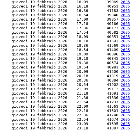
    giovedì 19 febbraio 2026    16.09        39969 
2605
    giovedì 19 febbraio 2026    16.18        40953 
2605
    giovedì 19 febbraio 2026    16.36        41183 
2605
    giovedì 19 febbraio 2026    16.54        39340 
2605
    giovedì 19 febbraio 2026    17.09        39857 
2605
    giovedì 19 febbraio 2026    17.18        40166 
2605
    giovedì 19 febbraio 2026    17.36        40173 
2605
    giovedì 19 febbraio 2026    17.54        40582 
2605
    giovedì 19 febbraio 2026    18.09        40851 
2605
    giovedì 19 febbraio 2026    18.18        41592 
2605
    giovedì 19 febbraio 2026    18.36        41569 
2605
    giovedì 19 febbraio 2026    18.54        41409 
2605
    giovedì 19 febbraio 2026    19.09        40896 
2605
    giovedì 19 febbraio 2026    19.18        40845 
2605
    giovedì 19 febbraio 2026    19.36        40574 
2605
    giovedì 19 febbraio 2026    19.54        40983 
2605
    giovedì 19 febbraio 2026    20.09        41500 
2605
    giovedì 19 febbraio 2026    20.18        41319 
2605
    giovedì 19 febbraio 2026    20.36        40884 
2605
    giovedì 19 febbraio 2026    20.54        41902 
2605
    giovedì 19 febbraio 2026    21.09        39112 
2605
    giovedì 19 febbraio 2026    21.18        41691 
2605
    giovedì 19 febbraio 2026    21.36        41836 
2605
    giovedì 19 febbraio 2026    21.54        41237 
2605
    giovedì 19 febbraio 2026    22.09        41563 
2605
    giovedì 19 febbraio 2026    22.18        41601 
2605
    giovedì 19 febbraio 2026    22.36        41748 
2605
    giovedì 19 febbraio 2026    22.54        41674 
2605
    giovedì 19 febbraio 2026    23.09        41695 
2605
    giovedì 19 febbraio 2026    23.18        41087 
2605