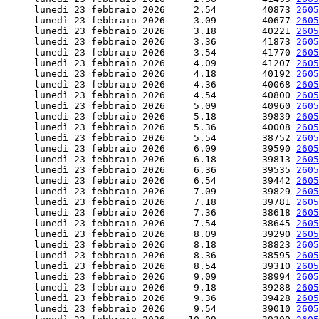
     lunedì 23 febbraio 2026     2.54        40873 
2605
     lunedì 23 febbraio 2026     3.09        40677 
2605
     lunedì 23 febbraio 2026     3.18        40221 
2605
     lunedì 23 febbraio 2026     3.36        41873 
2605
     lunedì 23 febbraio 2026     3.54        41770 
2605
     lunedì 23 febbraio 2026     4.09        41207 
2605
     lunedì 23 febbraio 2026     4.18        40192 
2605
     lunedì 23 febbraio 2026     4.36        40068 
2605
     lunedì 23 febbraio 2026     4.54        40800 
2605
     lunedì 23 febbraio 2026     5.09        40960 
2605
     lunedì 23 febbraio 2026     5.18        39839 
2605
     lunedì 23 febbraio 2026     5.36        40008 
2605
     lunedì 23 febbraio 2026     5.54        38752 
2605
     lunedì 23 febbraio 2026     6.09        39590 
2605
     lunedì 23 febbraio 2026     6.18        39813 
2605
     lunedì 23 febbraio 2026     6.36        39535 
2605
     lunedì 23 febbraio 2026     6.54        39442 
2605
     lunedì 23 febbraio 2026     7.09        39829 
2605
     lunedì 23 febbraio 2026     7.18        39781 
2605
     lunedì 23 febbraio 2026     7.36        38618 
2605
     lunedì 23 febbraio 2026     7.54        38645 
2605
     lunedì 23 febbraio 2026     8.09        39290 
2605
     lunedì 23 febbraio 2026     8.18        38823 
2605
     lunedì 23 febbraio 2026     8.36        38595 
2605
     lunedì 23 febbraio 2026     8.54        39310 
2605
     lunedì 23 febbraio 2026     9.09        38994 
2605
     lunedì 23 febbraio 2026     9.18        39288 
2605
     lunedì 23 febbraio 2026     9.36        39428 
2605
     lunedì 23 febbraio 2026     9.54        39010 
2605