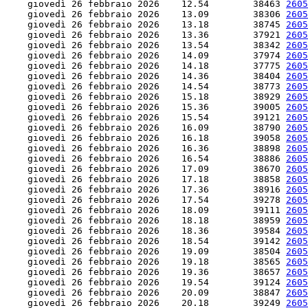
    giovedì 26 febbraio 2026    12.54        38463 
2605
    giovedì 26 febbraio 2026    13.09        38306 
2605
    giovedì 26 febbraio 2026    13.18        38745 
2605
    giovedì 26 febbraio 2026    13.36        37921 
2605
    giovedì 26 febbraio 2026    13.54        38342 
2605
    giovedì 26 febbraio 2026    14.09        37974 
2605
    giovedì 26 febbraio 2026    14.18        37775 
2605
    giovedì 26 febbraio 2026    14.36        38404 
2605
    giovedì 26 febbraio 2026    14.54        38773 
2605
    giovedì 26 febbraio 2026    15.18        38929 
2605
    giovedì 26 febbraio 2026    15.36        39005 
2605
    giovedì 26 febbraio 2026    15.54        39121 
2605
    giovedì 26 febbraio 2026    16.09        38790 
2605
    giovedì 26 febbraio 2026    16.18        39058 
2605
    giovedì 26 febbraio 2026    16.36        38898 
2605
    giovedì 26 febbraio 2026    16.54        38886 
2605
    giovedì 26 febbraio 2026    17.09        38670 
2605
    giovedì 26 febbraio 2026    17.18        38858 
2605
    giovedì 26 febbraio 2026    17.36        38916 
2605
    giovedì 26 febbraio 2026    17.54        39278 
2605
    giovedì 26 febbraio 2026    18.09        39111 
2605
    giovedì 26 febbraio 2026    18.18        38959 
2605
    giovedì 26 febbraio 2026    18.36        39584 
2605
    giovedì 26 febbraio 2026    18.54        39142 
2605
    giovedì 26 febbraio 2026    19.09        38504 
2605
    giovedì 26 febbraio 2026    19.18        38565 
2605
    giovedì 26 febbraio 2026    19.36        38657 
2605
    giovedì 26 febbraio 2026    19.54        39124 
2605
    giovedì 26 febbraio 2026    20.09        38847 
2605
    giovedì 26 febbraio 2026    20.18        39249 
2605