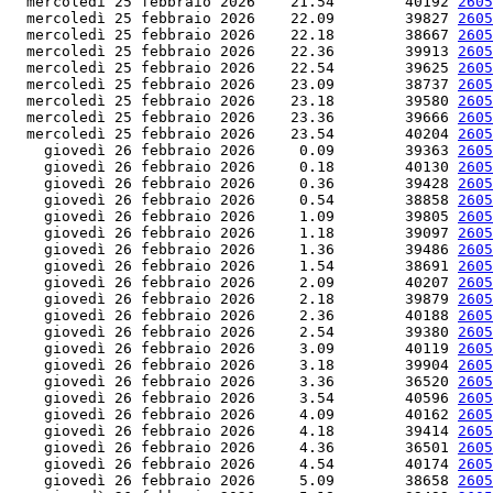
  mercoledì 25 febbraio 2026    21.54        40192 
2605
  mercoledì 25 febbraio 2026    22.09        39827 
2605
  mercoledì 25 febbraio 2026    22.18        38667 
2605
  mercoledì 25 febbraio 2026    22.36        39913 
2605
  mercoledì 25 febbraio 2026    22.54        39625 
2605
  mercoledì 25 febbraio 2026    23.09        38737 
2605
  mercoledì 25 febbraio 2026    23.18        39580 
2605
  mercoledì 25 febbraio 2026    23.36        39666 
2605
  mercoledì 25 febbraio 2026    23.54        40204 
2605
    giovedì 26 febbraio 2026     0.09        39363 
2605
    giovedì 26 febbraio 2026     0.18        40130 
2605
    giovedì 26 febbraio 2026     0.36        39428 
2605
    giovedì 26 febbraio 2026     0.54        38858 
2605
    giovedì 26 febbraio 2026     1.09        39805 
2605
    giovedì 26 febbraio 2026     1.18        39097 
2605
    giovedì 26 febbraio 2026     1.36        39486 
2605
    giovedì 26 febbraio 2026     1.54        38691 
2605
    giovedì 26 febbraio 2026     2.09        40207 
2605
    giovedì 26 febbraio 2026     2.18        39879 
2605
    giovedì 26 febbraio 2026     2.36        40188 
2605
    giovedì 26 febbraio 2026     2.54        39380 
2605
    giovedì 26 febbraio 2026     3.09        40119 
2605
    giovedì 26 febbraio 2026     3.18        39904 
2605
    giovedì 26 febbraio 2026     3.36        36520 
2605
    giovedì 26 febbraio 2026     3.54        40596 
2605
    giovedì 26 febbraio 2026     4.09        40162 
2605
    giovedì 26 febbraio 2026     4.18        39414 
2605
    giovedì 26 febbraio 2026     4.36        36501 
2605
    giovedì 26 febbraio 2026     4.54        40174 
2605
    giovedì 26 febbraio 2026     5.09        38658 
2605