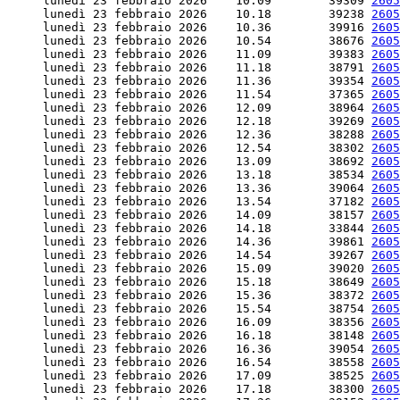
     lunedì 23 febbraio 2026    10.09        39309 
2605
     lunedì 23 febbraio 2026    10.18        39238 
2605
     lunedì 23 febbraio 2026    10.36        39916 
2605
     lunedì 23 febbraio 2026    10.54        38676 
2605
     lunedì 23 febbraio 2026    11.09        39383 
2605
     lunedì 23 febbraio 2026    11.18        38791 
2605
     lunedì 23 febbraio 2026    11.36        39354 
2605
     lunedì 23 febbraio 2026    11.54        37365 
2605
     lunedì 23 febbraio 2026    12.09        38964 
2605
     lunedì 23 febbraio 2026    12.18        39269 
2605
     lunedì 23 febbraio 2026    12.36        38288 
2605
     lunedì 23 febbraio 2026    12.54        38302 
2605
     lunedì 23 febbraio 2026    13.09        38692 
2605
     lunedì 23 febbraio 2026    13.18        38534 
2605
     lunedì 23 febbraio 2026    13.36        39064 
2605
     lunedì 23 febbraio 2026    13.54        37182 
2605
     lunedì 23 febbraio 2026    14.09        38157 
2605
     lunedì 23 febbraio 2026    14.18        33844 
2605
     lunedì 23 febbraio 2026    14.36        39861 
2605
     lunedì 23 febbraio 2026    14.54        39267 
2605
     lunedì 23 febbraio 2026    15.09        39020 
2605
     lunedì 23 febbraio 2026    15.18        38649 
2605
     lunedì 23 febbraio 2026    15.36        38372 
2605
     lunedì 23 febbraio 2026    15.54        38754 
2605
     lunedì 23 febbraio 2026    16.09        38356 
2605
     lunedì 23 febbraio 2026    16.18        38148 
2605
     lunedì 23 febbraio 2026    16.36        39054 
2605
     lunedì 23 febbraio 2026    16.54        38558 
2605
     lunedì 23 febbraio 2026    17.09        38525 
2605
     lunedì 23 febbraio 2026    17.18        38300 
2605