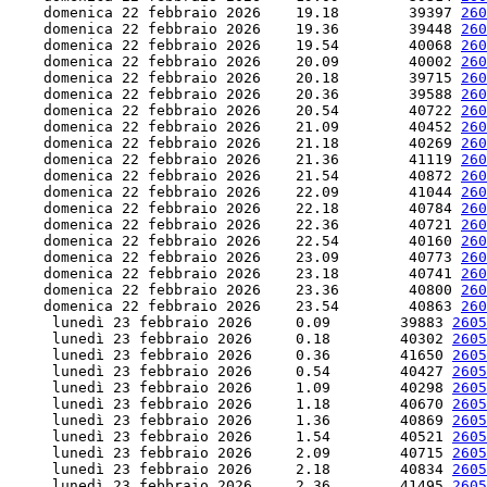
    domenica 22 febbraio 2026    19.18        39397 
260
    domenica 22 febbraio 2026    19.36        39448 
260
    domenica 22 febbraio 2026    19.54        40068 
260
    domenica 22 febbraio 2026    20.09        40002 
260
    domenica 22 febbraio 2026    20.18        39715 
260
    domenica 22 febbraio 2026    20.36        39588 
260
    domenica 22 febbraio 2026    20.54        40722 
260
    domenica 22 febbraio 2026    21.09        40452 
260
    domenica 22 febbraio 2026    21.18        40269 
260
    domenica 22 febbraio 2026    21.36        41119 
260
    domenica 22 febbraio 2026    21.54        40872 
260
    domenica 22 febbraio 2026    22.09        41044 
260
    domenica 22 febbraio 2026    22.18        40784 
260
    domenica 22 febbraio 2026    22.36        40721 
260
    domenica 22 febbraio 2026    22.54        40160 
260
    domenica 22 febbraio 2026    23.09        40773 
260
    domenica 22 febbraio 2026    23.18        40741 
260
    domenica 22 febbraio 2026    23.36        40800 
260
    domenica 22 febbraio 2026    23.54        40863 
260
     lunedì 23 febbraio 2026     0.09        39883 
2605
     lunedì 23 febbraio 2026     0.18        40302 
2605
     lunedì 23 febbraio 2026     0.36        41650 
2605
     lunedì 23 febbraio 2026     0.54        40427 
2605
     lunedì 23 febbraio 2026     1.09        40298 
2605
     lunedì 23 febbraio 2026     1.18        40670 
2605
     lunedì 23 febbraio 2026     1.36        40869 
2605
     lunedì 23 febbraio 2026     1.54        40521 
2605
     lunedì 23 febbraio 2026     2.09        40715 
2605
     lunedì 23 febbraio 2026     2.18        40834 
2605
     lunedì 23 febbraio 2026     2.36        41495 
2605