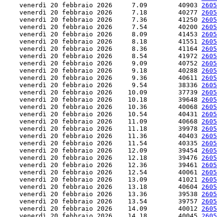
    venerdì 20 febbraio 2026     7.09        40903 
2605
    venerdì 20 febbraio 2026     7.18        40277 
2605
    venerdì 20 febbraio 2026     7.36        41250 
2605
    venerdì 20 febbraio 2026     7.54        40200 
2605
    venerdì 20 febbraio 2026     8.09        41453 
2605
    venerdì 20 febbraio 2026     8.18        41551 
2605
    venerdì 20 febbraio 2026     8.36        41164 
2605
    venerdì 20 febbraio 2026     8.54        41972 
2605
    venerdì 20 febbraio 2026     9.09        40752 
2605
    venerdì 20 febbraio 2026     9.18        40288 
2605
    venerdì 20 febbraio 2026     9.36        40611 
2605
    venerdì 20 febbraio 2026     9.54        38336 
2605
    venerdì 20 febbraio 2026    10.09        37739 
2605
    venerdì 20 febbraio 2026    10.18        39648 
2605
    venerdì 20 febbraio 2026    10.36        40068 
2605
    venerdì 20 febbraio 2026    10.54        40431 
2605
    venerdì 20 febbraio 2026    11.09        40668 
2605
    venerdì 20 febbraio 2026    11.18        39978 
2605
    venerdì 20 febbraio 2026    11.36        40403 
2605
    venerdì 20 febbraio 2026    11.54        40335 
2605
    venerdì 20 febbraio 2026    12.09        39454 
2605
    venerdì 20 febbraio 2026    12.18        39476 
2605
    venerdì 20 febbraio 2026    12.36        39461 
2605
    venerdì 20 febbraio 2026    12.54        40061 
2605
    venerdì 20 febbraio 2026    13.09        41021 
2605
    venerdì 20 febbraio 2026    13.18        40604 
2605
    venerdì 20 febbraio 2026    13.36        39538 
2605
    venerdì 20 febbraio 2026    13.54        39757 
2605
    venerdì 20 febbraio 2026    14.09        40012 
2605
    venerdì 20 febbraio 2026    14.18        40045 
2605