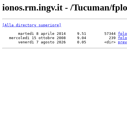
ionos.rm.ingv.it - /Tucuman/fp
[Alla directory superiore]
       martedì 8 aprile 2014     9.51        57344 
fplo
   mercoledì 15 ottobre 2008     9.04          239 
fplo
       venerdì 7 agosto 2026     0.05        <dir> 
prev