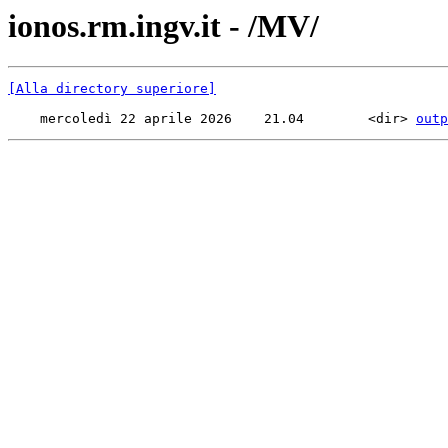
ionos.rm.ingv.it - /MV/
[Alla directory superiore]
    mercoledì 22 aprile 2026    21.04        <dir> 
outp