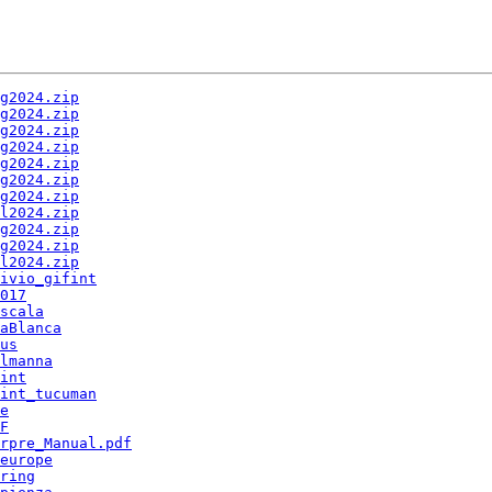
g2024.zip
g2024.zip
g2024.zip
g2024.zip
g2024.zip
g2024.zip
g2024.zip
l2024.zip
g2024.zip
g2024.zip
l2024.zip
ivio_gifint
017
scala
aBlanca
us
lmanna
int
int_tucuman
e
F
rpre_Manual.pdf
europe
ring