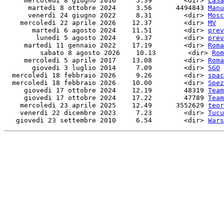
     mercoledì 8 giugno 2016     5.39        <dir> 
LaSa
      martedì 8 ottobre 2024     3.56      4494843 
Manu
      venerdì 24 giugno 2022     8.31        <dir> 
Mosc
    mercoledì 22 aprile 2026    12.37        <dir> 
MV
       martedì 6 agosto 2024    11.51        <dir> 
prev
        lunedì 5 agosto 2024     9.37        <dir> 
prev
     martedì 11 gennaio 2022    17.19        <dir> 
Roma
         sabato 8 agosto 2026    10.13        <dir> 
Rom
     mercoledì 5 aprile 2017    13.08        <dir> 
Roma
       giovedì 3 luglio 2014     7.09        <dir> 
SGO
  mercoledì 18 febbraio 2026     9.26        <dir> 
spac
  mercoledì 18 febbraio 2026    10.00        <dir> 
Spez
     giovedì 17 ottobre 2024    12.19        48319 
Team
     giovedì 17 ottobre 2024    17.22        47789 
Team
    mercoledì 23 aprile 2025    12.49      3552629 
teor
    venerdì 22 dicembre 2023     7.23        <dir> 
Tucu
   giovedì 23 settembre 2010     6.54        <dir> 
Wars