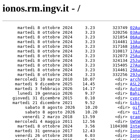
ionos.rm.ingv.it - /
      martedì 8 ottobre 2024     3.23       323749 
02Au
      martedì 8 ottobre 2024     3.23       320256 
03Au
      martedì 8 ottobre 2024     3.23       321854 
06Au
      martedì 8 ottobre 2024     3.23       314481 
13Au
      martedì 8 ottobre 2024     3.23       317168 
16Au
      martedì 8 ottobre 2024     3.23       310817 
17Au
      martedì 8 ottobre 2024     3.23       312073 
25Au
      martedì 8 ottobre 2024     3.23       324134 
25Ju
      martedì 8 ottobre 2024     3.23       315405 
27Au
      martedì 8 ottobre 2024     3.23       314461 
29Au
      martedì 8 ottobre 2024     3.23       332256 
29Ju
     mercoledì 10 marzo 2010    10.07        <dir> 
arch
     martedì 9 dicembre 2025    14.45        <dir> 
ASL2
     martedì 3 febbraio 2026    14.17        <dir> 
Auto
      lunedì 19 gennaio 2026     9.37        <dir> 
Bahi
    giovedì 31 dicembre 2015     0.10        <dir> 
cypr
    martedì 21 dicembre 2021     9.52        <dir> 
Gibi
         sabato 8 agosto 2026    10.20        <dir> 
gif
         sabato 8 agosto 2026    10.20        <dir> 
gif
        venerdì 2 marzo 2018    13.59        <dir> 
grap
     mercoledì 4 maggio 2011    12.56        <dir> 
GWSW
      martedì 8 ottobre 2024     3.56      1104308 
Inte
     martedì 31 gennaio 2017    12.43        <dir> 
Iono
     venerdì 26 ottobre 2018     6.03        <dir> 
Iono