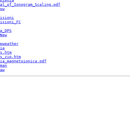
pienza
al_of_Ionogram_Scaling.pdf
ow
isioni
isioni_FC
a_DPS
New
eweather
ia
s.htm
s_zip.htm
ia_magnetoionica.pdf
man
aw