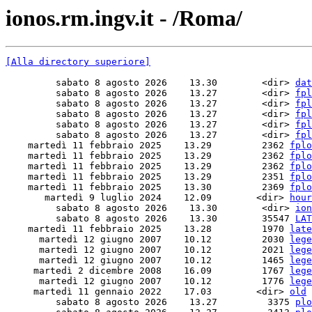
ionos.rm.ingv.it - /Roma/
[Alla directory superiore]
         sabato 8 agosto 2026    13.30        <dir> 
dat
         sabato 8 agosto 2026    13.27        <dir> 
fpl
         sabato 8 agosto 2026    13.27        <dir> 
fpl
         sabato 8 agosto 2026    13.27        <dir> 
fpl
         sabato 8 agosto 2026    13.27        <dir> 
fpl
         sabato 8 agosto 2026    13.27        <dir> 
fpl
    martedì 11 febbraio 2025    13.29         2362 
fplo
    martedì 11 febbraio 2025    13.29         2362 
fplo
    martedì 11 febbraio 2025    13.29         2362 
fplo
    martedì 11 febbraio 2025    13.29         2351 
fplo
    martedì 11 febbraio 2025    13.30         2369 
fplo
       martedì 9 luglio 2024    12.09        <dir> 
hour
         sabato 8 agosto 2026    13.30        <dir> 
ion
         sabato 8 agosto 2026    13.30        35547 
LAT
    martedì 11 febbraio 2025    13.28         1970 
late
      martedì 12 giugno 2007    10.12         2030 
lege
      martedì 12 giugno 2007    10.12         2021 
lege
      martedì 12 giugno 2007    10.12         1465 
lege
     martedì 2 dicembre 2008    16.09         1767 
lege
      martedì 12 giugno 2007    10.12         1776 
lege
     martedì 11 gennaio 2022    17.03        <dir> 
old
         sabato 8 agosto 2026    13.27         3375 
plo