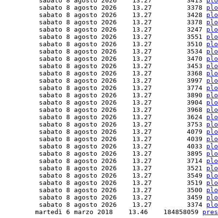
         sabato 8 agosto 2026    13.27         3413 
plo
         sabato 8 agosto 2026    13.27         3378 
plo
         sabato 8 agosto 2026    13.27         3428 
plo
         sabato 8 agosto 2026    13.27         3378 
plo
         sabato 8 agosto 2026    13.27         3247 
plo
         sabato 8 agosto 2026    13.27         3551 
plo
         sabato 8 agosto 2026    13.27         3510 
plo
         sabato 8 agosto 2026    13.27         3534 
plo
         sabato 8 agosto 2026    13.27         3470 
plo
         sabato 8 agosto 2026    13.27         3453 
plo
         sabato 8 agosto 2026    13.27         3368 
plo
         sabato 8 agosto 2026    13.27         3997 
plo
         sabato 8 agosto 2026    13.27         3774 
plo
         sabato 8 agosto 2026    13.27         3890 
plo
         sabato 8 agosto 2026    13.27         3904 
plo
         sabato 8 agosto 2026    13.27         3968 
plo
         sabato 8 agosto 2026    13.27         3624 
plo
         sabato 8 agosto 2026    13.27         3753 
plo
         sabato 8 agosto 2026    13.27         4079 
plo
         sabato 8 agosto 2026    13.27         4039 
plo
         sabato 8 agosto 2026    13.27         4033 
plo
         sabato 8 agosto 2026    13.27         3895 
plo
         sabato 8 agosto 2026    13.27         3714 
plo
         sabato 8 agosto 2026    13.27         3521 
plo
         sabato 8 agosto 2026    13.27         3549 
plo
         sabato 8 agosto 2026    13.27         3519 
plo
         sabato 8 agosto 2026    13.27         3500 
plo
         sabato 8 agosto 2026    13.27         3459 
plo
         sabato 8 agosto 2026    13.27         3374 
plo
        martedì 6 marzo 2018    13.46    184858059 
pres